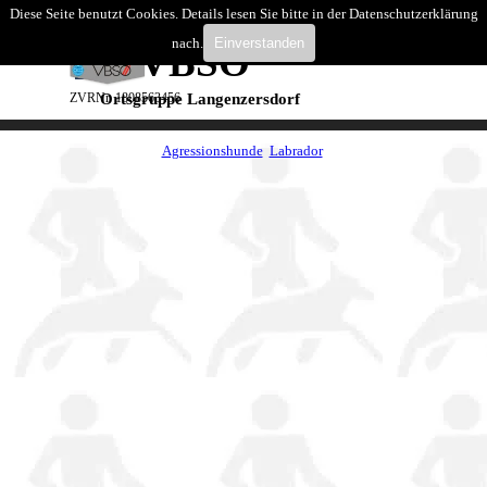
Direkt zum Seiteninhalt
Diese Seite benutzt Cookies. Details lesen Sie bitte in der Datenschutzerklärung
Suchen
nach.
Einverstanden
VBSÖ
Menü überspringen
ZVRNr. 1808563456
Ortsgruppe Langenzersdorf
Agressionshunde
Labrador