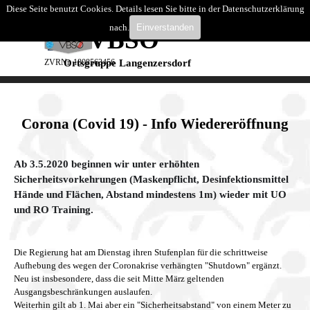
Direkt zum Seiteninhalt
Diese Seite benutzt Cookies. Details lesen Sie bitte in der Datenschutzerklärung
Suchen
nach.
Einverstanden
VBSÖ
Menü überspringen
ZVRNr. 1808563456
Ortsgruppe Langenzersdorf
Corona (Covid 19) - Info Wiedereröffnung
Ab 3.5.2020
beginnen wir unter erhöhten
Sicherheitsvorkehrungen (Maskenpflicht, Desinfektionsmittel
Hände und Flächen, Abstand mindestens 1m)
wieder mit UO
und RO Training.
Die Regierung hat am Dienstag ihren Stufenplan für die schrittweise
Aufhebung des wegen der Coronakrise verhängten "Shutdown" ergänzt.
Neu ist insbesondere, dass die seit Mitte März geltenden
Ausgangsbeschränkungen auslaufen.
Weiterhin gilt ab 1. Mai aber ein "Sicherheitsabstand" von einem Meter zu